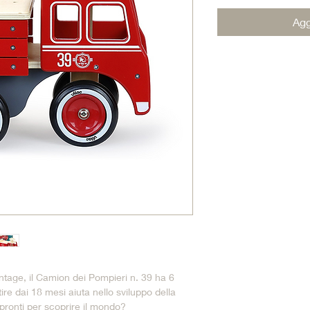
Agg
intage, il Camion dei Pompieri n. 39 ha 6 
ire dai 18 mesi aiuta nello sviluppo della 
 pronti per scoprire il mondo?