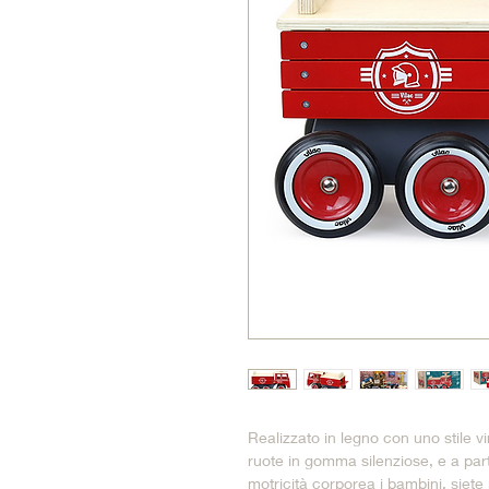
Realizzato in legno con uno stile v
ruote in gomma silenziose, e a part
motricità corporea i bambini, siete